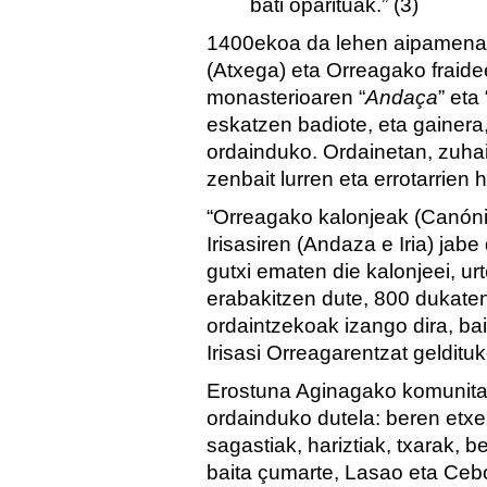
bati oparituak.” (3)
1400ekoa da lehen aipamena:
(Atxega) eta Orreagako fraide
monasterioaren “
Andaça
” eta 
eskatzen badiote, eta gainera,
ordainduko. Ordainetan, zuhai
zenbait lurren eta errotarrien 
“Orreagako kalonjeak (Canón
Irisasiren (Andaza e Iria) jab
gutxi ematen die kalonjeei, ur
erabakitzen dute, 800 dukate
ordaintzekoak izango dira, ba
Irisasi Orreagarentzat geldituk
Erostuna Aginagako komunitat
ordainduko dutela: beren etxe,
sagastiak, hariztiak, txarak, be
baita çumarte, Lasao eta Cebo