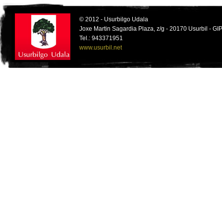
© 2012 - Usurbilgo Udala
Joxe Martin Sagardia Plaza, z/g - 20170 Usurbil - 
Tel.: 943371951
www.usurbil.net