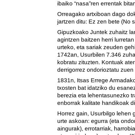
ibaiko “nasa”ren errentak bitar
Orreagako artxiboan dago do
jartzen ditu: Ez zen bete (No se
Gipuzkoako Juntek zuhaitz la
agintzen baitzen herri lurreta
urteko, eta sariak zeuden geh
1742an, Usurbilen 7.346 zuhait
kobratu zituzten. Kontuak ater
derrigorrez ondorioztatu zuen
1831n, Itsas Errege Armadako
txosten bat idatziko du esane
berezia eta lehentasunezko tr
enborrak kalitate handikoak di
Horrez gain, Usurbilgo lehen
urte askoan: egurra (eta ondori
aingurak), errotarriak, harrobi