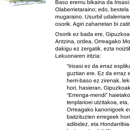
Baso eremu bikaina da Irisasi:
Olaberrietaraino; edo, bestel
mugaraino. Usurbil udalerria
osorik. Agiri zaharretan bi zat
Osorik ez bada ere, Gipuzkoak
Antzina, ordea, Orreagako Mon
dakigu ez zergatik, ezta noiz
Lekuonaren iritzia:
“Irisasi ez da erraz espli
guztian ere. Ez da erraz
herri-baso ez zirenak, lek
hori, hasieran, Gipuzkoak
“Errenga-mendi” haietako 
tenplarioei utzitakoa, eta
Orreagako kanonigoek es
baitzituzten erregeek ho
adibidez, eta Hondarribia