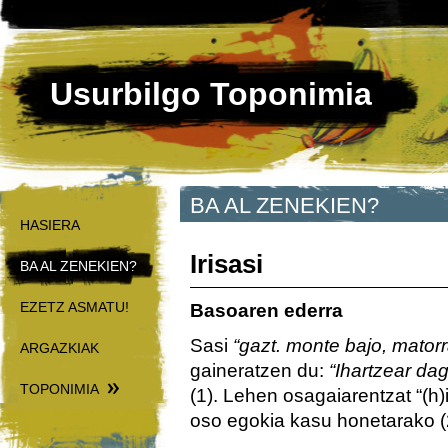
Usurbilgo Toponimia
BA AL ZENEKIEN?
HASIERA
Irisasi
BA AL ZENEKIEN?
EZETZ ASMATU!
Basoaren ederra
Sasi
“gazt. monte bajo, matorr
ARGAZKIAK
gaineratzen du:
“Ihartzear da
TOPONIMIA
(1). Lehen osagaiarentzat “(h)iri
oso egokia kasu honetarako (