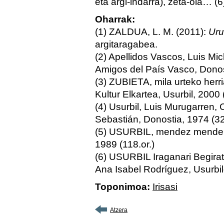
eta argi-indarra), zeta-ola… (6
Oharrak:
(1) ZALDUA, L. M. (2011):
Uru
argitaragabea.
(2) Apellidos Vascos, Luis Mi
Amigos del País Vasco, Donos
(3) ZUBIETA, mila urteko her
Kultur Elkartea, Usurbil, 2000 
(4) Usurbil, Luis Murugarren,
Sebastián, Donostia, 1974 (32,
(5) USURBIL, mendez mende, 
1989 (118.or.)
(6) USURBIL Iraganari Begira
Ana Isabel Rodríguez, Usurbil
Toponimoa:
Irisasi
Atzera