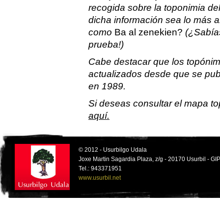
recogida sobre la toponimia del
dicha información sea lo más 
como
Ba al zenekien?
(¿Sabía
prueba!)
Cabe destacar que los topónim
actualizados desde que se pub
en 1989.
Si deseas consultar el mapa t
aquí.
© 2012 - Usurbilgo Udala
Joxe Martin Sagardia Plaza, z/g - 20170 Usurbil - 
Tel.: 943371951
www.usurbil.net