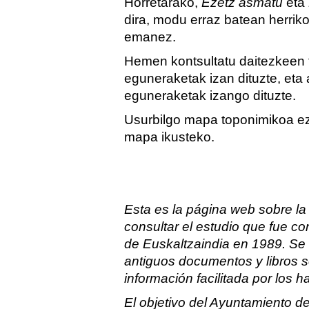
Horretarako,
Ezetz asmatu
eta
dira, modu erraz batean herrik
emanez.
Hemen kontsultatu daitezkeen 
eguneraketak izan dituzte, eta
eguneraketak izango dituzte.
Usurbilgo mapa toponimikoa e
mapa ikusteko.
Esta es la página web sobre la
consultar el estudio que fue c
de Euskaltzaindia en 1989. Se
antiguos documentos y libros so
información facilitada por los 
El objetivo del Ayuntamiento de 