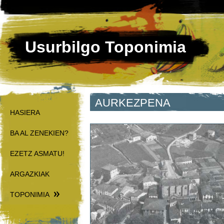
Usurbilgo Toponimia
AURKEZPENA
HASIERA
BA AL ZENEKIEN?
EZETZ ASMATU!
ARGAZKIAK
TOPONIMIA