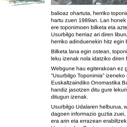
balioaz ohartuta, herriko topo
hartu zuen 1989an. Lan honek i
ere toponimoen bilketa eta azt
Usurbilgo herriaz ari diren libu
herriko adinduenekin hitz egin
Bilketa lana egin ostean, topo
leku izenak nola idatziko diren 
Webgune hau egiterakoan ez ga
“Usurbilgo Toponimia” izeneko 
Euskaltzaindiko Onomastika B
handiz jasotzen ditu gure lekur
ditugun izenak.
Usurbilgo Udalaren helburua, 
dagoen informazio guztia zuei, he
era arin eta errazean erabiltz