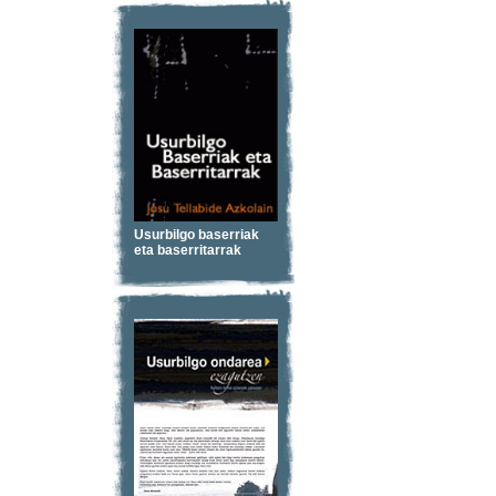
Usurbilgo baserriak
eta baserritarrak