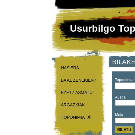
Usurbilgo To
BILAK
HASIERA
BA AL ZENEKIEN?
Toponimoa
EZETZ ASMATU!
Auzoa
ARGAZKIAK
Mota
TOPONIMIA