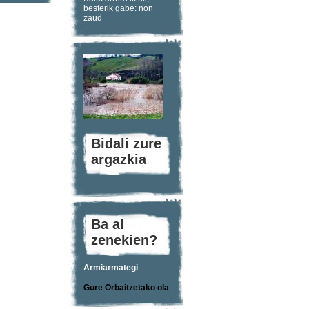
besterik gabe: non
zaud
Bidali zure
argazkia
Ba al
zenekien?
Armiarmategi
Gure Orbaitzetako ola