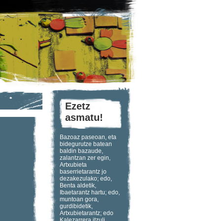
Ezetz
asmatu!
Bazoaz paseoan, eta
bidegurutze batean
baldin bazaude,
zalantzan zer egin,
Artxubieta
baserrietarantz jo
dezakezulako; edo,
Benta aldetik,
Ibaetarantz hartu; edo,
muntoan gora,
gurdibidetik,
Artxubietarantz; edo
Kalezarrera itzuli,