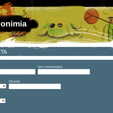
ponimia
ETA
Izen normalizatua
Oharrak