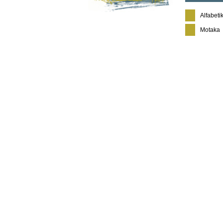
Alfabeti
Motaka