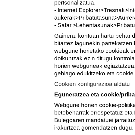
pertsonalizatua.
- Internet Explorer>Tresnak>Int
aukerak>Pribatutasuna>Aurrer
- Safari>Lehentasunak>Pribatu
Gainera, kontuan hartu behar d
bitartez lagunekin partekatzen 
webgune horietako cookieak er
doikuntzak ezin ditugu kontrol
horien webguneak egiaztatzea,
gehiago edukitzeko eta cookie 
Cookien konfigurazioa aldatu
Eguneratzea eta cookie/priba
Webgune honen cookie-politika 
betebeharrak errespetatuz eta
Bulegoaren mandatuei jarraituz.
irakurtzea gomendatzen dugu.