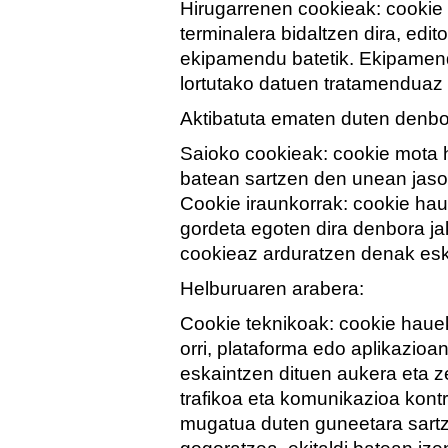
Hirugarrenen cookieak: cookie
terminalera bidaltzen dira, edi
ekipamendu batetik. Ekipamen
lortutako datuen tratamenduaz 
Aktibatuta ematen duten denbo
Saioko cookieak: cookie mota h
batean sartzen den unean jaso
Cookie iraunkorrak: cookie hau
gordeta egoten dira denbora ja
cookieaz arduratzen denak esku
Helburuaren arabera:
Cookie teknikoak: cookie hauek
orri, plataforma edo aplikazioa
eskaintzen dituen aukera eta ze
trafikoa eta komunikazioa kontr
mugatua duten guneetara sartz