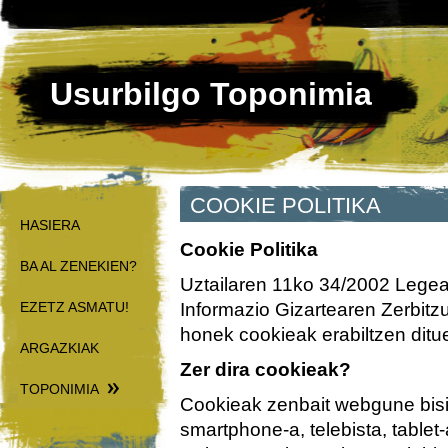
Usurbilgo Toponimia
COOKIE POLITIKA
HASIERA
Cookie Politika
BA AL ZENEKIEN?
Uztailaren 11ko 34/2002 Legea 
EZETZ ASMATU!
Informazio Gizartearen Zerbit
honek cookieak erabiltzen ditue
ARGAZKIAK
Zer dira cookieak?
TOPONIMIA
Cookieak zenbait webgune bisi
smartphone-a, telebista, tablet-