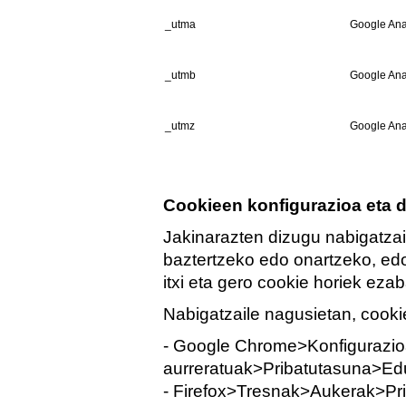
_utma
Google Ana
_utmb
Google Ana
_utmz
Google Ana
Cookieen konfigurazioa eta 
Jakinarazten dizugu nabigatzai
baztertzeko edo onartzeko, ed
itxi eta gero cookie horiek eza
Nabigatzaile nagusietan, cooki
- Google Chrome>Konfigurazio
aurreratuak>Pribatutasuna>Ed
- Firefox>Tresnak>Aukerak>Pri