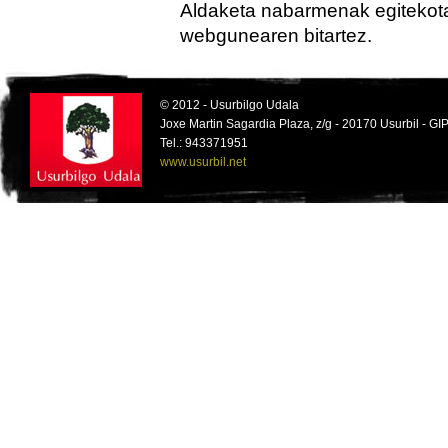
Aldaketa nabarmenak egitekotan,
webgunearen bitartez.
© 2012 - Usurbilgo Udala
Joxe Martin Sagardia Plaza, z/g - 20170 Usurbil - 
Tel.: 943371951
www.usurbil.net