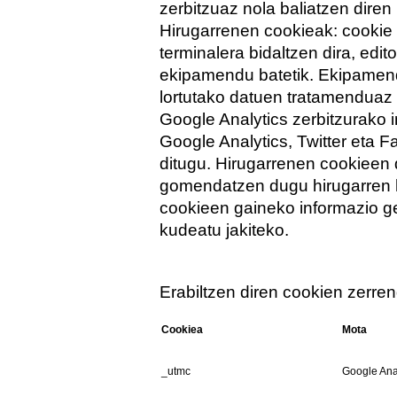
zerbitzuaz nola baliatzen diren
Hirugarrenen cookieak: cookie
terminalera bidaltzen dira, edi
ekipamendu batetik. Ekipamen
lortutako datuen tratamenduaz 
Google Analytics zerbitzurako 
Google Analytics, Twitter eta 
ditugu. Hirugarrenen cookieen 
gomendatzen dugu hirugarren 
cookieen gaineko informazio ge
kudeatu jakiteko.
Erabiltzen diren cookien zerre
Cookiea
Mota
_utmc
Google Ana