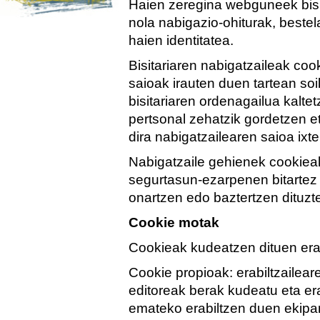
Haien zeregina webguneek bisit
nola nabigazio-ohiturak, beste
haien identitatea.
Bisitariaren nabigatzaileak co
saioak irauten duen tartean soi
bisitariaren ordenagailua kalte
pertsonal zehatzik gordetzen e
dira nabigatzailearen saioa ixt
Nabigatzaile gehienek cookiea
segurtasun-ezarpenen bitartez
onartzen edo baztertzen dituzt
Cookie motak
Cookieak kudeatzen dituen er
Cookie propioak: erabiltzailear
editoreak berak kudeatu eta era
emateko erabiltzen duen ekipa