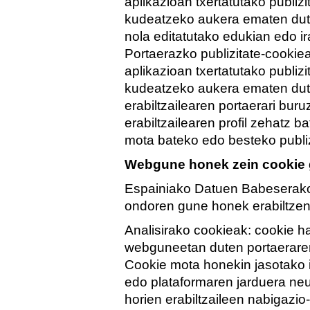
aplikazioan txertatutako publi
kudeatzeko aukera ematen dute, 
nola editatutako edukian edo i
Portaerazko publizitate-cooki
aplikazioan txertatutako publi
kudeatzeko aukera ematen dut
erabiltzailearen portaerari bu
erabiltzailearen profil zehatz b
mota bateko edo besteko publiz
Webgune honek zein cookie 
Espainiako Datuen Babeserako A
ondoren gune honek erabiltzen
Analisirako cookieak: cookie h
webguneetan duten portaeraren 
Cookie mota honekin jasotako 
edo plataformaren jarduera neu
horien erabiltzaileen nabigazio-