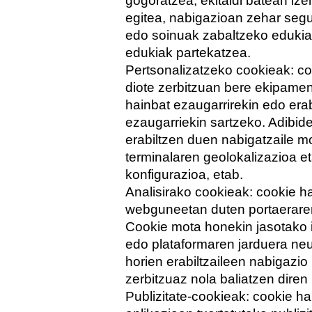
gogoratzea, ekitaldi batean iz
egitea, nabigazioan zehar seg
edo soinuak zabaltzeko edukiak
edukiak partekatzea.
Pertsonalizatzeko cookieak: co
diote zerbitzuan bere ekipamen
hainbat ezaugarrirekin edo erab
ezaugarriekin sartzeko. Adibide
erabiltzen duen nabigatzaile m
terminalaren geolokalizazioa e
konfigurazioa, etab.
Analisirako cookieak: cookie h
webguneetan duten portaeraren 
Cookie mota honekin jasotako 
edo plataformaren jarduera neu
horien erabiltzaileen nabigazio 
zerbitzuaz nola baliatzen diren
Publizitate-cookieak: cookie 