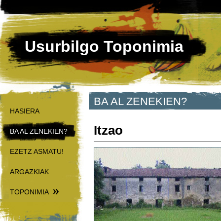
Usurbilgo Toponimia
BA AL ZENEKIEN?
HASIERA
Itzao
BA AL ZENEKIEN?
EZETZ ASMATU!
ARGAZKIAK
TOPONIMIA