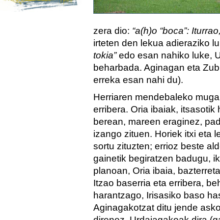
zera dio:
“a(h)o “boca”: Iturra
irteten den lekua adieraziko l
tokia”
edo esan nahiko luke, Us
beharbada. Aginagan eta Zubi
erreka esan nahi du).
Herriaren mendebaleko mugan 
erribera. Oria ibaiak, itsasotik
berean, mareen eraginez, padu
izango zituen. Horiek itxi eta 
sortu zituzten; errioz beste a
gainetik begiratzen badugu, i
planoan, Oria ibaia, bazterret
Itzao baserria eta erribera, b
harantzago, Irisasiko baso has
Aginagakotzat ditu jende askok
direnez, Urdaiagakoak dira (g