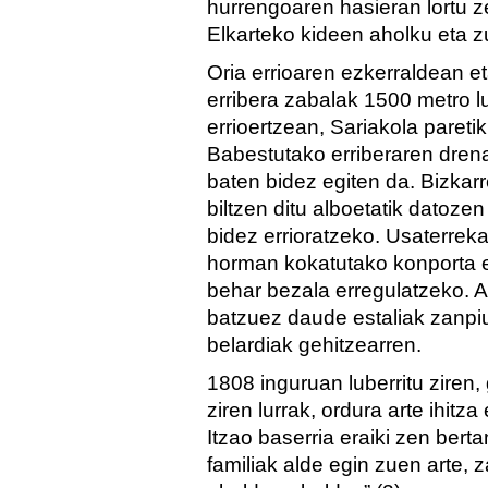
hurrengoaren hasieran lortu z
Elkarteko kideen aholku eta z
Oria errioaren ezkerraldean e
erribera zabalak 1500 metro l
errioertzean, Sariakola paretik
Babestutako erriberaren drena
baten bidez egiten da. Bizka
biltzen ditu alboetatik datoz
bidez errioratzeko. Usaterreka
horman kokatutako konporta e
behar bezala erregulatzeko. A
batzuez daude estaliak zanpiu
belardiak gehitzearren.
1808 inguruan luberritu ziren,
ziren lurrak, ordura arte ihitz
Itzao baserria eraiki zen berta
familiak alde egin zuen arte, 