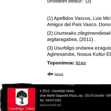
uholdeen beldur.” (3)
(1) Apellidos Vascos, Luis Mi
Amigos del País Vasco, Donos
(2)
Urumeako zilegimendietak
argitaragabea, (2011) .
(3) Usurbilgo ondarea ezagutz
Agirresarobe, Noaua Kultur Elk
Toponimoa:
Itzao
Atzera
© 2012 - Usurbilgo Udala
Joxe Martin Sagardia Plaza, z/g - 20170 Usurbil - 
Tel.: 943371951
www.usurbil.net