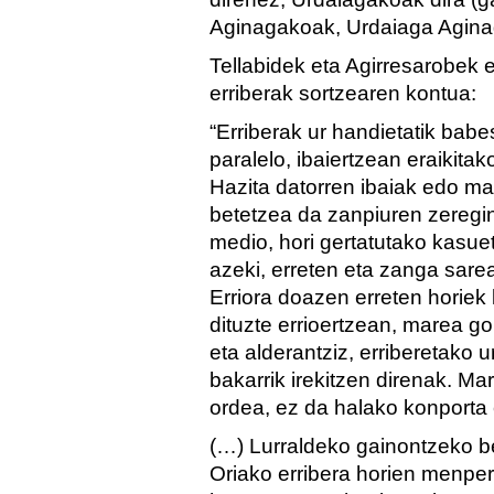
Aginagakoak, Urdaiaga Aginag
Tellabidek eta Agirresarobek 
erriberak sortzearen kontua:
“Erriberak ur handietatik babe
paralelo, ibaiertzean eraikita
Hazita datorren ibaiak edo ma
betetzea da zanpiuren zeregi
medio, hori gertatutako kasue
azeki, erreten eta zanga sare
Erriora doazen erreten horiek
dituzte errioertzean, marea g
eta alderantziz, erriberetako 
bakarrik irekitzen direnak. Ma
ordea, ez da halako konporta 
(…) Lurraldeko gainontzeko b
Oriako erribera horien menpe