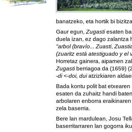
banatzeko, eta hortik bi bizi
Gaur egun,
Zugasti
esaten ba
duela izan, ez dago zalantza 
"arbol (bravío... Zuasti
,
Zuasti
(zuaritz está atestiguado y el v
Horretaz gainera, aipamen za
Zugasti
berriagoa da (1659) (2
-di <-doi, dui
atzizkiaren aldae
Bada kontu polit bat etxearen 
esaten da zuhaitz handi baten
arbolaren enborra eraikinaren 
zela baserria.
Bere lan mardulean, Josu Tel
baserritarraren lan gogorra ik