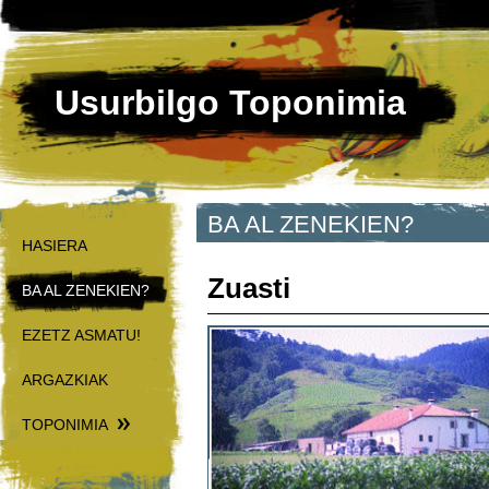
Usurbilgo Toponimia
BA AL ZENEKIEN?
HASIERA
Zuasti
BA AL ZENEKIEN?
EZETZ ASMATU!
ARGAZKIAK
TOPONIMIA