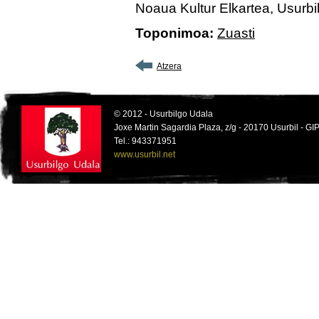
Noaua Kultur Elkartea, Usurbil
Toponimoa:
Zuasti
Atzera
© 2012 - Usurbilgo Udala
Joxe Martin Sagardia Plaza, z/g - 20170 Usurbil - 
Tel.: 943371951
www.usurbil.net