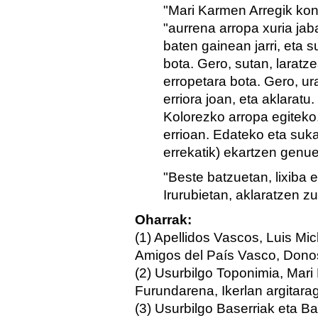
"Mari Karmen Arregik kont
"aurrena arropa xuria jabat
baten gainean jarri, eta 
bota. Gero, sutan, laratz
erropetara bota. Gero, ur
erriora joan, eta aklarat
Kolorezko arropa egiteko,
errioan. Edateko eta suk
errekatik) ekartzen genuen
"Beste batzuetan, lixiba e
Irurubietan, aklaratzen zu
Oharrak:
(1) Apellidos Vascos, Luis Mi
Amigos del País Vasco, Donos
(2) Usurbilgo Toponimia, Mar
Furundarena, Ikerlan argitara
(3) Usurbilgo Baserriak eta Ba