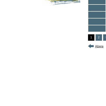
1
2
Atzera