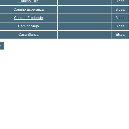
Camino Eiza
Bidea
Camino Esperanza
Bidea
Camino Etxebeste
Bidea
Camino viejo
Bidea
Casa Blanca
Etxea
>