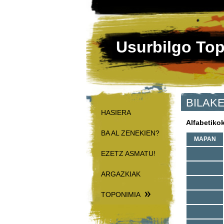
Usurbilgo To
BILAK
HASIERA
Alfabetikok
BA AL ZENEKIEN?
MAPAN
EZETZ ASMATU!
ARGAZKIAK
TOPONIMIA