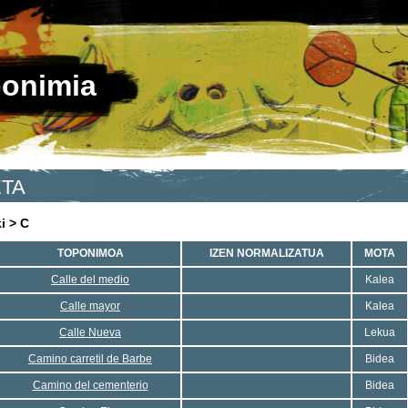
ponimia
ETA
i > C
TOPONIMOA
IZEN NORMALIZATUA
MOTA
Calle del medio
Kalea
Calle mayor
Kalea
Calle Nueva
Lekua
Camino carretil de Barbe
Bidea
Camino del cementerio
Bidea