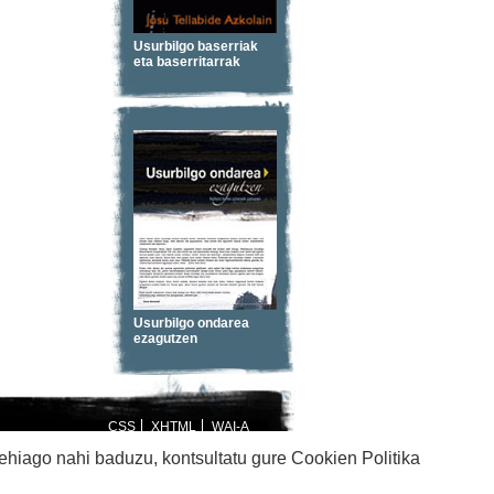
Usurbilgo baserriak
eta baserritarrak
Usurbilgo ondarea
ezagutzen
CSS
XHTML
WAI-A
 oharra
Irisgarritasuna
Cookie politika
gehiago nahi baduzu, kontsultatu gure
Cookien Politika
iametza interaktiboa