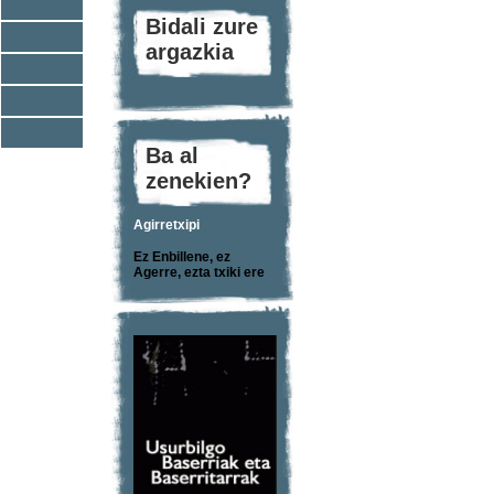
Bidali zure
argazkia
Ba al
zenekien?
Agirretxipi
Ez Enbillene, ez
Agerre, ezta txiki ere