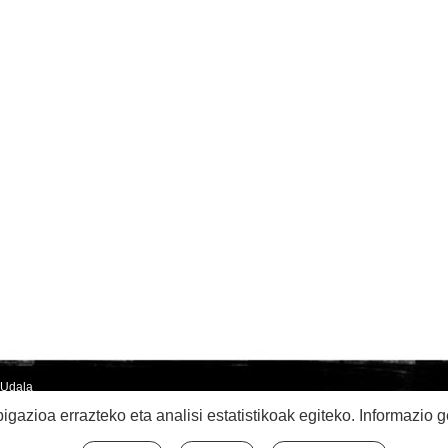
 Udala
Mapa
Lege
ia Plaza, z/g - 20170 Usurbil - GIPUZKOA
gazioa errazteko eta analisi estatistikoak egiteko. Informazio 