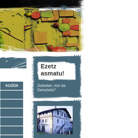
Ezetz
asmatu!
AUZOA
Zubietan, non da
Gerezieta?