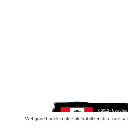
© 2012 - Usurbilgo
Joxe Martin Sagard
Webgune honek cookie-ak erabiltzen ditu, zure nabi
Tel.: 943371951
www.usurbil.net