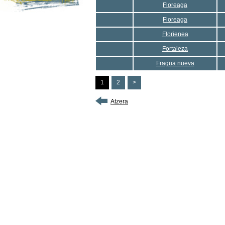
Floreaga
Floreaga
Florienea
Fortaleza
Fragua nueva
1
2
>
Atzera