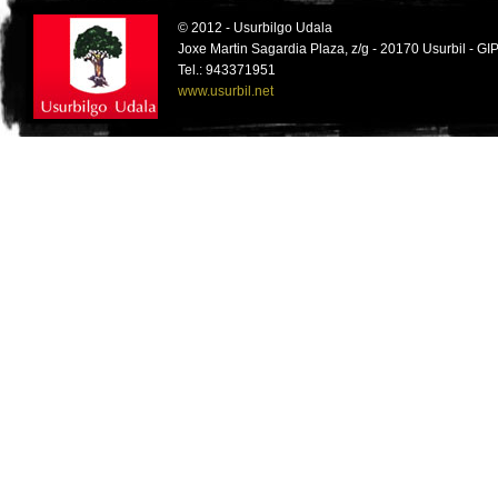
© 2012 - Usurbilgo Udala
Joxe Martin Sagardia Plaza, z/g - 20170 Usurbil - 
Tel.: 943371951
www.usurbil.net