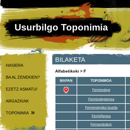
Usurbilgo Toponimia
BILAKETA
HASIERA
Alfabetikoki > F
BA AL ZENEKIEN?
MAPAN
TOPONIMOA
EZETZ ASMATU!
Fermindegi
Fermindegienea
ARGAZKIAK
Fermindegiko buelta
TOPONIMIA
Fermiñenea
Fernandotegi