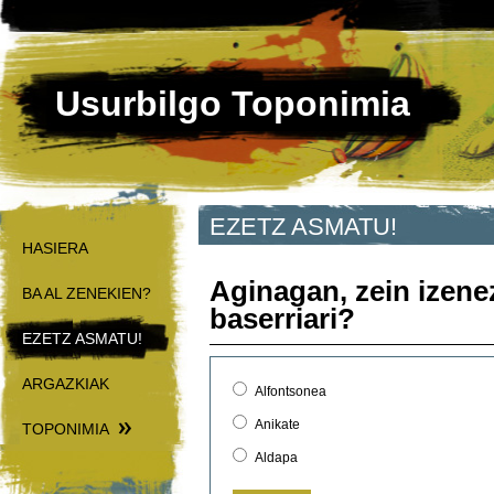
Usurbilgo Toponimia
EZETZ ASMATU!
HASIERA
Aginagan, zein izenez
BA AL ZENEKIEN?
baserriari?
EZETZ ASMATU!
ARGAZKIAK
Alfontsonea
Anikate
TOPONIMIA
Aldapa