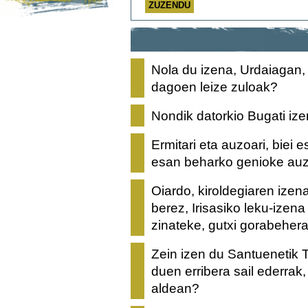
Nola du izena, Urdaiagan,
dagoen leize zuloak?
Nondik datorkio Bugati ize
Ermitari eta auzoari, biei
esan beharko genioke auz
Oiardo, kiroldegiaren izen
berez, Irisasiko leku-izen
zinateke, gutxi gorabeher
Zein izen du Santuenetik 
duen erribera sail ederrak
aldean?