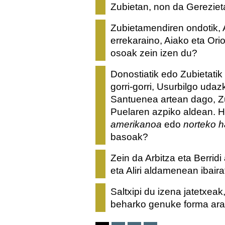
Zubietan, non da Gereziet
Zubietamendiren ondotik, 
errekaraino, Aiako eta O
osoak zein izen du?
Donostiatik edo Zubietatik
gorri-gorri, Usurbilgo uda
Santuenea artean dago, Zu
Puelaren azpiko aldean. Ha
amerikanoa
edo
norteko h
basoak?
Zein da Arbitza eta Berridi
eta Aliri aldamenean ibair
Saltxipi du izena jatetxeak
beharko genuke forma ar