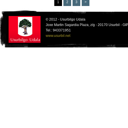
1
2
3
>
© 2012 - Usurbilgo Udala
Joxe Martin Sagardia Plaza, z/g - 20170 Usurbil - 
Tel.: 943371951
www.usurbil.net